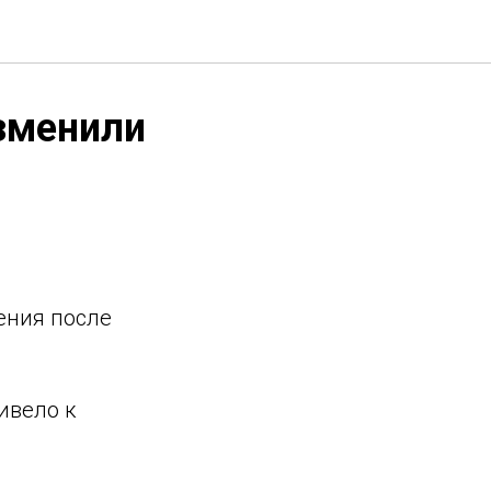
зменили
ения после
ивело к